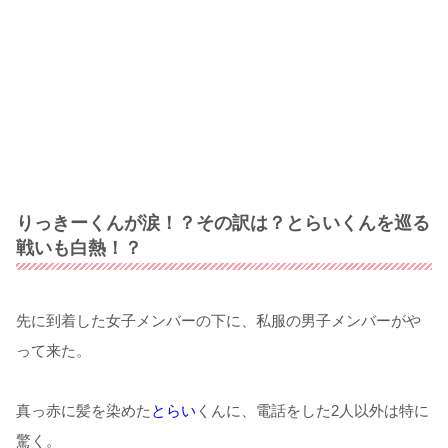
りっきーくんが涙！？その訳は？とらいくんを巡る
戦いも白熱！？
先に到着した女子メンバーの下に、私服の男子メンバーがや
って来た。
真っ赤に髪を染めた
とらい
くんに、電話をした2人以外は特に
驚く。