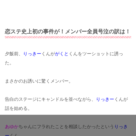
恋ステ史上初の事件が！メンバー全員号泣の訳は！
夕飯前、
りっきー
くんが
がくと
くんをツーショットに誘っ
た。
まさかのお誘いに驚くメンバー。
告白のステージにキャンドルを並べながら、
りっきー
くんが
話を始める。
あゆか
ちゃんにフラれたことを相談したかったという
りっき
ー
くん。