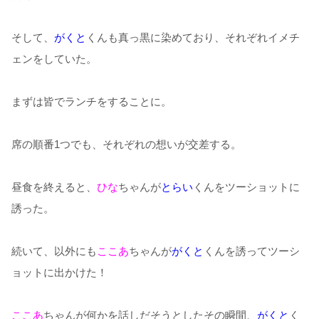
そして、
がくと
くんも真っ黒に染めており、それぞれイメチ
ェンをしていた。
まずは皆でランチをすることに。
席の順番1つでも、それぞれの想いが交差する。
昼食を終えると、
ひな
ちゃんが
とらい
くんをツーショットに
誘った。
続いて、以外にも
ここあ
ちゃんが
がくと
くんを誘ってツーシ
ョットに出かけた！
ここあ
ちゃんが何かを話しだそうとしたその瞬間、
がくと
く