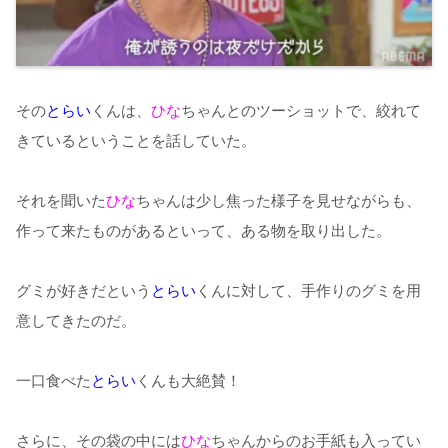
その
とらい
くんは、
ひな
ちゃんとのツーショットで、絞れて
きているということを話していた。
それを聞いた
ひな
ちゃんは少し焦った様子を見せながらも、
作って来たものがあるといって、ある物を取り出した。
グミが好きだという
とらい
くんに対して、手作りのグミを用
意してきたのだ。
一口食べた
とらい
くんも大絶賛！
さらに、その袋の中には
ひな
ちゃんからのお手紙も入ってい