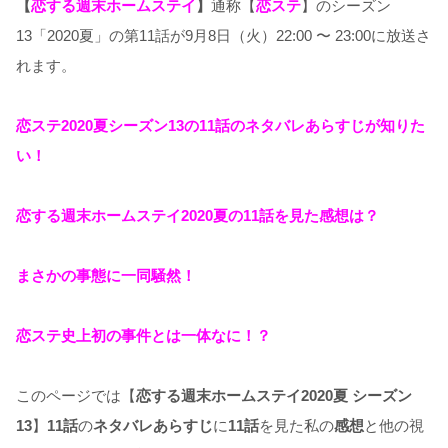
【
恋する週末ホームステイ
】
通称【
恋ステ
】のシーズン
13「2020夏」の第11
話が9月8日（火）
22:00 〜 23:00に放送さ
れます。
恋ステ2020夏シーズン13の11話のネタバレあらすじが知りた
い！
恋する週末ホームステイ2020夏の11話を見た感想は？
まさかの事態に一同騒然！
恋ステ史上初の事件とは一体なに！？
このページでは【
恋する週末ホームステイ2020夏 シーズン
13
】
11
話
の
ネタバレあらすじ
に
11
話
を見た私の
感想
と他の視