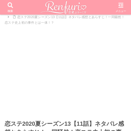
PR
ホーム
恋愛リアリティーショー
恋する♥週末ホームステイ
検索
メニュー
恋ステ2020夏シーズン13【11話】ネタバレ感想とあらすじ！一同騒然！
恋ステ史上初の事件とは一体！？
恋ステ2020夏シーズン13【11話】ネタバレ感