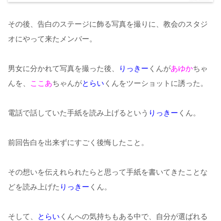
その後、告白のステージに飾る写真を撮りに、教会のスタジ
オにやって来たメンバー。
男女に分かれて写真を撮った後、
りっきー
くんが
あゆか
ちゃ
んを、
ここあ
ちゃんが
とらい
くんをツーショットに誘った。
電話で話していた手紙を読み上げるという
りっきー
くん。
前回告白を出来ずにすごく後悔したこと。
その想いを伝えれられたらと思って手紙を書いてきたことな
どを読み上げた
りっきー
くん。
そして、
とらい
くんへの気持ちもある中で、自分が選ばれる