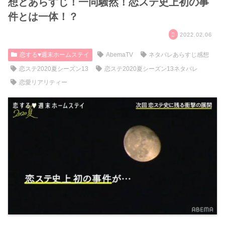
想とあらすじ！一同騒然！恋ステ史上初の事
件とは一体！？
2022.02.06
恋する♥週末ホームステイ
AbemaTV
ネタバレあらすじ感想
恋ステ2020夏シーズン13
恋ステ2020夏シーズン13ネタバレ
恋愛リアリティー