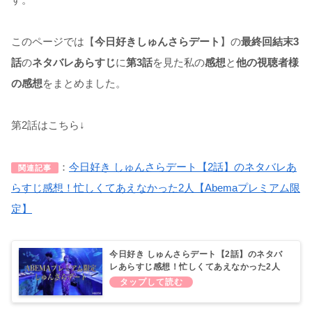
このページでは【
今日好きしゅんさらデート
】の
最終回結末3
話
の
ネタバレあらすじ
に
第3話
を見た私の
感想
と
他の視聴者様
の感想
をまとめました。
第2話はこちら↓
：
今日好き しゅんさらデート【2話】のネタバレあ
関連記事
らすじ感想！忙しくてあえなかった2人【Abemaプレミアム限
定】
今日好き しゅんさらデート【2話】のネタバ
レあらすじ感想！忙しくてあえなかった2人
【Abemaプレミアム限定】