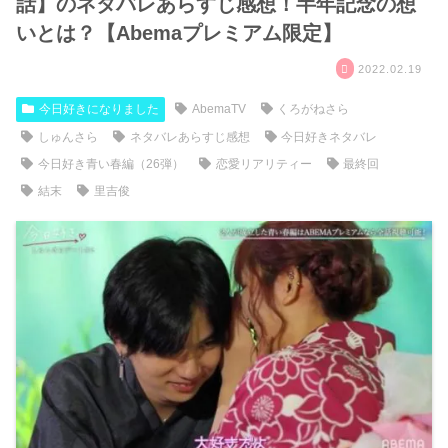
話】のネタバレあらすじ感想！半年記念の想
いとは？【Abemaプレミアム限定】
2022.02.19
今日好きになりました
AbemaTV
くろがねさら
しゅんさら
ネタバレあらすじ感想
今日好きネタバレ
今日好き青い春編（26弾）
恋愛リアリティー
最終回
結末
里吉俊