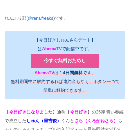
れんふり部(
@renaifreaks
)です。
【今日好きしゅんさらデート】
は
AbemaTV
で配信中です。
今すぐ無料おためし
AbemaTV
は
１4日間無料
です。
無料期間中に解約するれば違約金もなく、ボタン一つで
簡単に解約できます。
【
今日好きになりました
】通称【
今日好き
】の26弾 青い春編
で成立した
しゅん（里吉俊）
くんと
さら（くろがねさら）
ち
ゃんのしゅんさらカップル半年記念デート最終回結末3話が