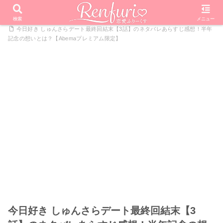
PR
ホーム
恋愛リアリティーショー
今日好きになりました
検索
メニュー
今日好き しゅんさらデート最終回結末【3話】のネタバレあらすじ感想！半年
記念の想いとは？【Abemaプレミアム限定】
今日好き しゅんさらデート最終回結末【3