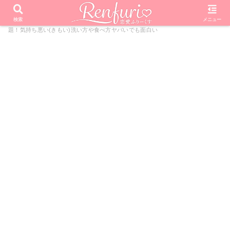
PR
ホーム
芸能・エンタメ
話題
ナダルがガキの使いで話
検索
メニュー
題！気持ち悪い(きもい)洗い方や食べ方ヤバいでも面白い