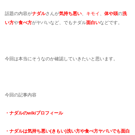
話題の内容が
ナダル
さんが
気持ち悪い
、
キモイ
、
体や頭
の
洗
い方
や
食べ方
がヤバいなど、でもナダル
面白い
などです。
今回は本当にそうなのか確認していきたいと思います。
今回の記事内容
・ナダルのwikiプロフィール
・ナダルは気持ち悪い(きもい)洗い方や食べ方ヤバいでも面白