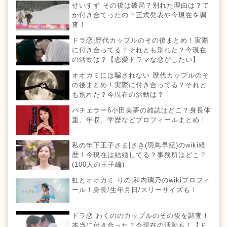
せいすず その後は破局？別れた理由は？て
か付き合てったの？正式発表や今現在を調
査！
ドラ恋|歴代カップルのその後まとめ！実際
に付き合ってる？それとも別れた？今現在
の活動は？【恋愛ドラマな恋がしたい】
オオカミには騙されない 歴代カップルのそ
の後まとめ！実際に付き合ってる？それと
も別れた？今現在の活動は？
バチェラー6小田美夢の雑誌はどこ？身長体
重、年収、学歴などプロフィールまとめ！
私の年下王子さま|さき(羽鳥早紀)のwiki経
歴！今現在は結婚してる？事務所はどこ？
(100人の王子編)
虹とオオカミ りの|和内璃乃のwikiプロフィ
ール！身長/生年月日/スリーサイズも！
ドラ恋 わくののカップルのその後を調査！
本当に付き合った？今現在の活動も！【ド