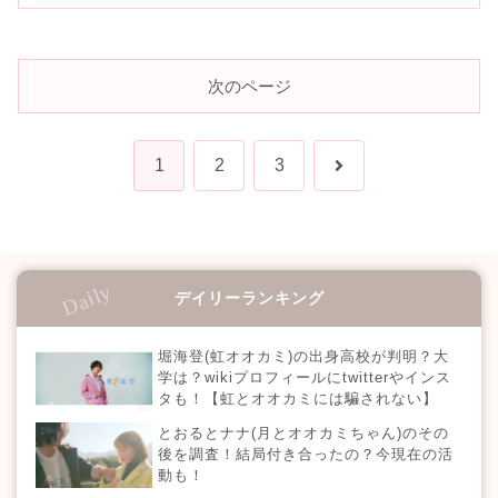
次のページ
次
1
2
3
へ
デイリーランキング
堀海登(虹オオカミ)の出身高校が判明？大
学は？wikiプロフィールにtwitterやインス
タも！【虹とオオカミには騙されない】
とおるとナナ(月とオオカミちゃん)のその
後を調査！結局付き合ったの？今現在の活
動も！