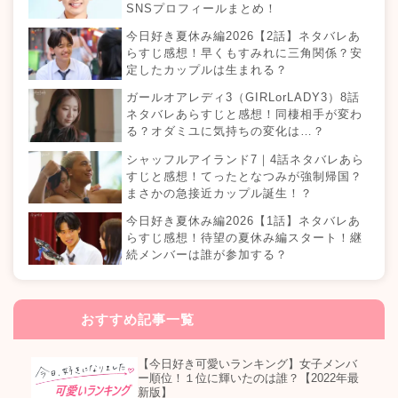
SNSプロフィールまとめ！
今日好き夏休み編2026【2話】ネタバレあ
らすじ感想！早くもすみれに三角関係？安
定したカップルは生まれる？
ガールオアレディ3（GIRLorLADY3）8話
ネタバレあらすじと感想！同棲相手が変わ
る？オダミユに気持ちの変化は…？
シャッフルアイランド7｜4話ネタバレあら
すじと感想！てったとなつみが強制帰国？
まさかの急接近カップル誕生！？
今日好き夏休み編2026【1話】ネタバレあ
らすじ感想！待望の夏休み編スタート！継
続メンバーは誰が参加する？
おすすめ記事一覧
【今日好き可愛いランキング】女子メンバ
ー順位！１位に輝いたのは誰？【2022年最
新版】