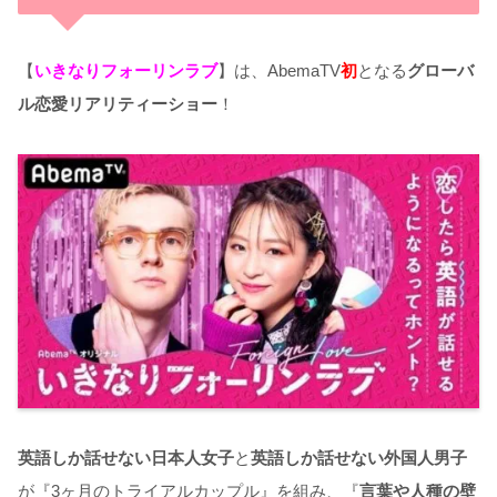
【
いきなりフォーリンラブ
】は、AbemaTV
初
となる
グローバ
ル恋愛リアリティーショー
！
英語しか話せない日本人女子
と
英語しか話せない外国人男子
が『
3
ヶ月のトライアルカップル』を組み、
『
言葉や人種の壁