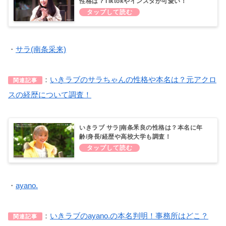
性格は？Tiktokやインスタが可愛い！
・
サラ(南条采来)
：
いきラブのサラちゃんの性格や本名は？元アクロ
関連記事
スの経歴について調査！
いきラブ サラ|南条釆良の性格は？本名に年
齢/身長/経歴や高校大学も調査！
・
ayano.
：
いきラブの
ayano.
の本名判明！事務所はどこ？
関連記事