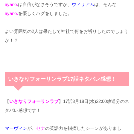
ayano.
は自信がなさそうですが、
ウィリアム
は、そんな
ayano.
を
優しくハグをしました。
よい雰囲気の
2
人は果たして神社で何をお祈りしたのでしょう
か！？
いきなりフォーリンラブ17話ネタバレ感想！
【
いきなりフォーリンラブ
】17話3月18日(水)22:00放送分のネ
タバレ感想です！
マーヴィン
が、
セナ
の英語力を指摘したシーンがありまし