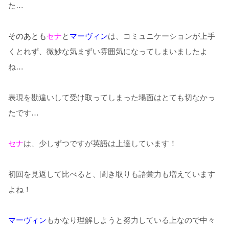
た…
そのあとも
セナ
と
マーヴィン
は、コミュニケーションが上手
くとれず、微妙な気まずい雰囲気になってしまいましたよ
ね
…
表現を勘違いして受け取ってしまった場面はとても切なかっ
たです…
セナ
は、少しずつですが英語は上達しています！
初回を見返して比べると、聞き取りも語彙力も増えています
よね！
マーヴィン
もかなり理解しようと努力している上なので中々