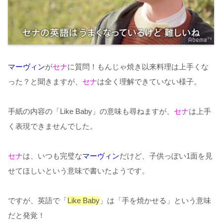
マーヴィン
が
セナ
に質問！もんじゃ焼き以来料理は上手くな
った？と聞きますが、
セナ
は全く理解できていない様子。
手紙の内容の「
Like Baby
」の意味も尋ねますが、
セナ
は上手
く表現できませんでした。
セナ
は、いつも完璧な
マーヴィン
だけど、子供っぽい1面を見
せてほしいという意味で書いたようです。
ですが、英語で「
Like Baby
」は「手を焼かせる」という意味
だと発覚！