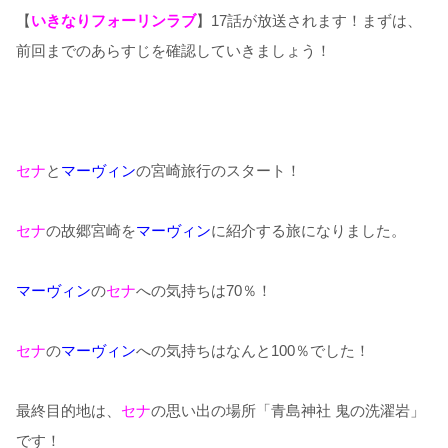
【
いきなりフォーリンラブ
】17話が放送されます！まずは、
前回までのあらすじを確認していきましょう！
セナ
と
マーヴィン
の宮崎旅行のスタート！
セナ
の故郷宮崎を
マーヴィン
に紹介する旅になりました。
マーヴィン
の
セナ
への気持ちは
70
％！
セナ
の
マーヴィン
への気持ちはなんと
100
％でした！
最終目的地は、
セナ
の思い出の場所
「青島神社
鬼の洗濯岩」
です！