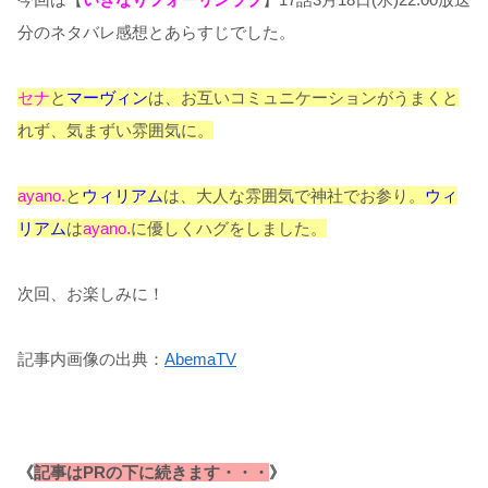
分のネタバレ感想とあらすじでした。
セナ
と
マーヴィン
は、お互いコミュニケーションがうまくと
れず、気まずい雰囲気に。
ayano.
と
ウィリアム
は、大人な雰囲気で神社でお参り。
ウィ
リアム
は
ayano.
に優しくハグをしました。
次回、お楽しみに！
記事内画像の出典：
AbemaTV
《
記事はPRの下に続きます・・・
》