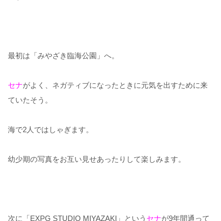
最初は
「みやざき臨海公園」
へ。
セナ
がよく、ネガティブになったときに元気を出すために来
ていたそう。
海で
2
人ではしゃぎます。
幼少期の写真をお互い見せあったりして楽しみます。
次に
「
EXPG STUDIO MIYAZAKI
」
という
セナ
が
9
年間通って