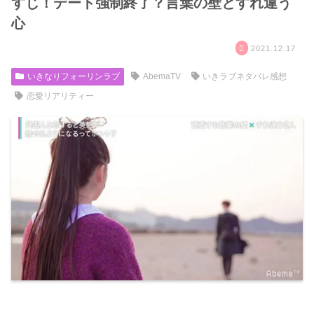
すじ！デート強制終了？言葉の壁とすれ違う
心
2021.12.17
いきなりフォーリンラブ
AbemaTV
いきラブネタバレ感想
恋愛リアリティー