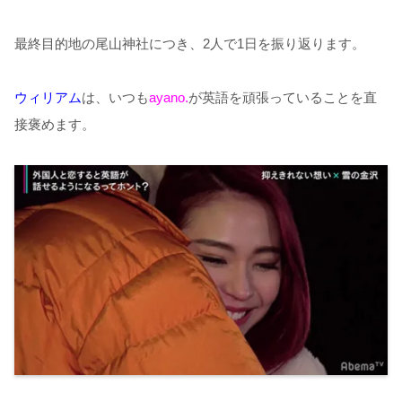
最終目的地の尾山神社につき、
2
人で
1
日を振り返ります。
ウィリアム
は、いつも
ayano.
が英語を頑張っていることを直
接褒めます。