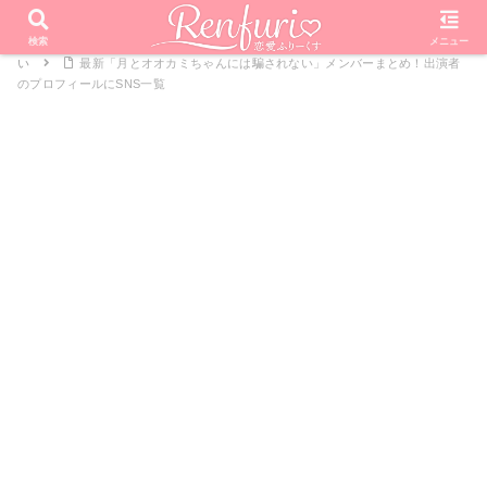
PR
ホーム
恋愛リアリティーショー
オオカミくんには騙されな
検索
メニュー
い
最新「月とオオカミちゃんには騙されない」メンバーまとめ！出演者
のプロフィールにSNS一覧