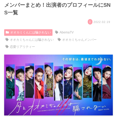
メンバーまとめ！出演者のプロフィールにSN
S一覧
2022.02.19
オオカミくんには騙されない
AbemaTV
オオカミちゃんには騙されない
オオカミちゃんメンバー
恋愛リアリティー