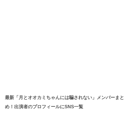
最新「月とオオカミちゃんには騙されない」メンバーまと
め！出演者のプロフィールにSNS一覧