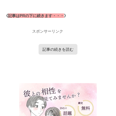
《
記事はPRの下に続きます・・・
》
スポンサーリンク
記事の続きを読む
タップで見たい内容へ移動