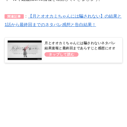
：
【月とオオカミちゃんには騙されない】の結果と
関連記事
1話から最終回までのネタバレ感想と告白結果！
月とオオカミちゃんには騙されないネタバレ
結果速報と最終回まであらすじと感想にオオ
カミちゃんとカップル予想に考察！