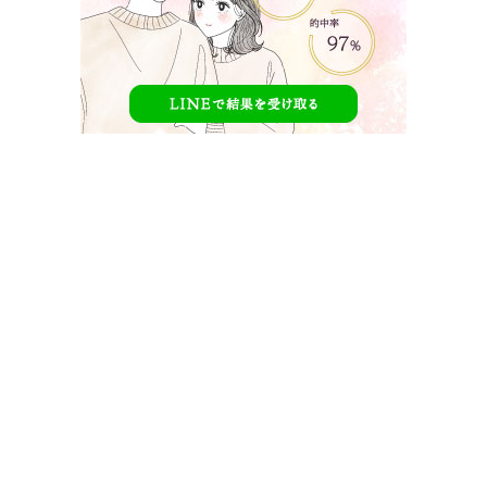
月とオオカミちゃんには騙されないが放送開
始！放送開始日や出演者(MC)
まずは【
月とオオカミちゃんには騙されない
】の放送開始日
や出演者(MC）について確認していきましょう。