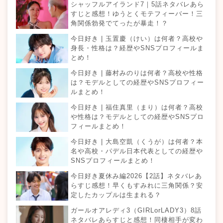
シャッフルアイランド7｜5話ネタバレあら
すじと感想！ゆうとくモテフィーバー！三
角関係勃発でてったが暴走！？
今日好き | 玉置慶（けい）は何者？高校や
身長・性格は？経歴やSNSプロフィールま
とめ！
今日好き | 藤村みのりは何者？高校や性格
は？モデルとしての経歴やSNSプロフィー
ルまとめ！
今日好き | 福住真里（まり）は何者？高校
や性格は？モデルとしての経歴やSNSプロ
フィールまとめ！
今日好き | 大島空凱（くうが）は何者？本
名や高校・パデル日本代表としての経歴や
SNSプロフィールまとめ！
今日好き夏休み編2026【2話】ネタバレあ
らすじ感想！早くもすみれに三角関係？安
定したカップルは生まれる？
ガールオアレディ3（GIRLorLADY3）8話
ネタバレあらすじと感想！同棲相手が変わ