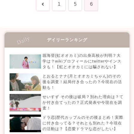
前
1
5
6
へ
デイリーランキング
堀海登(虹オオカミ)の出身高校が判明？大
学は？wikiプロフィールにtwitterやインス
タも！【虹とオオカミには騙されない】
とおるとナナ(月とオオカミちゃん)のその
後を調査！結局付き合ったの？今現在の活
動も！
せいすず その後は破局？別れた理由は？て
か付き合てったの？正式発表や今現在を調
査！
ドラ恋|歴代カップルのその後まとめ！実際
に付き合ってる？それとも別れた？今現在
の活動は？【恋愛ドラマな恋がしたい】