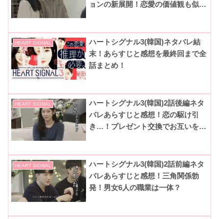
ョンの新展開！恋愛の価値観も似て
る？
ハートシグナル3(韓国)ネタバレ結
HEART SIGNAL
末！あらすじと感想を最終回まで全
話まとめ！
ハートシグナル3(韓国)2話後編ネタ
HEART SIGNAL
バレあらすじと感想！恋の駆け引
き…！プレゼント交換でお互いを知
ることに！？
ハートシグナル3(韓国)2話前編ネタ
HEART SIGNAL
バレあらすじと感想！三角関係勃
発！男女6人の職業は一体？