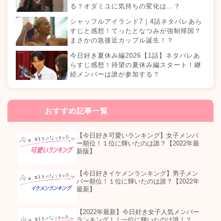
る？オダミユに気持ちの変化は…？
シャッフルアイランド7｜4話ネタバレあら
すじと感想！てったとなつみが強制帰国？
まさかの急接近カップル誕生！？
今日好き夏休み編2026【1話】ネタバレあ
らすじ感想！待望の夏休み編スタート！継
続メンバーは誰が参加する？
おすすめ記事一覧
【今日好き可愛いランキング】女子メンバ
ー順位！１位に輝いたのは誰？【2022年最
新版】
【今日好きイケメンランキング】男子メン
バー順位！１位に輝いたのは誰？【2022年
最新】
【2022年最新】今日好き女子人気メンバー
ランキング！！一位に輝いたのは誰！？