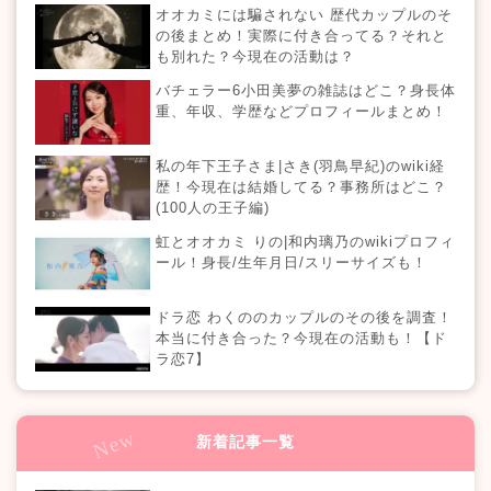
オオカミには騙されない 歴代カップルのそ
の後まとめ！実際に付き合ってる？それと
も別れた？今現在の活動は？
バチェラー6小田美夢の雑誌はどこ？身長体
重、年収、学歴などプロフィールまとめ！
私の年下王子さま|さき(羽鳥早紀)のwiki経
歴！今現在は結婚してる？事務所はどこ？
(100人の王子編)
虹とオオカミ りの|和内璃乃のwikiプロフィ
ール！身長/生年月日/スリーサイズも！
ドラ恋 わくののカップルのその後を調査！
本当に付き合った？今現在の活動も！【ド
ラ恋7】
新着記事一覧