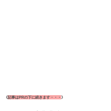
《
記事はPRの下に続きます・・・
》