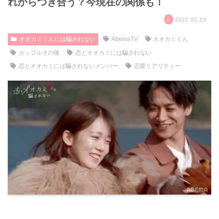
れからつき合う？今現在の関係も！
2022.02.13
オオカミくんには騙されない
AbemaTV
オオカミくん
カップルその後
恋とオオカミには騙されない
恋とオオカミには騙されないメンバー
恋愛リアリティー