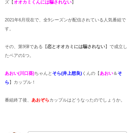
ズ【
オオカミくんには騙されない
】
2021年6月現在で、全9シーズンが配信されている人気番組で
す。
その、第9弾である【
恋とオオカミには騙されない
】で成立し
たペアの1つ。
あおい(川口葵)
ちゃんと
そら
(井上想良
)
くんの【
あおい
＆
そ
ら
】カップル！
番組終了後、
あおぞら
カップルはどうなったのでしょうか。