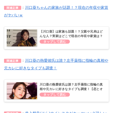
：
川口葵ちゃんの家族が話題！？現在の年収や家賃
関連記事
がヤバいｗ
【川口葵】は家族も話題！？父親や兄弟はど
んな人？実家はどこで現在の年収や家賃は？
生い立ちも紹介！（恋とオオカミ）
：
川口葵の熱愛彼氏は誰？左手薬指に指輪の真相や
関連記事
元カレに好きなタイプも調査！
川口葵の熱愛彼氏は誰？左手薬指に指輪の真
相や元カレに好きなタイプも調査！【恋とオ
オカミ】