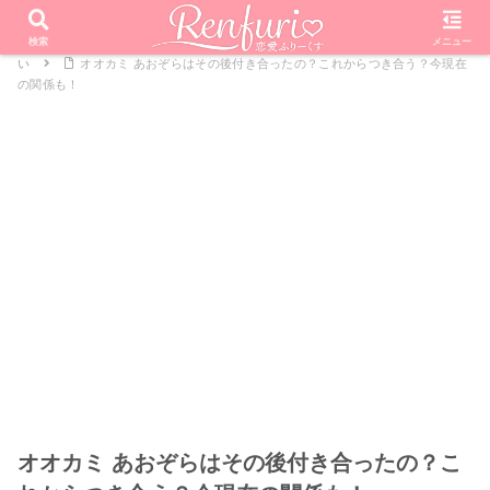
PR
ホーム
恋愛リアリティーショー
オオカミくんには騙されな
検索
メニュー
い
オオカミ あおぞらはその後付き合ったの？これからつき合う？今現在
の関係も！
オオカミ あおぞらはその後付き合ったの？こ