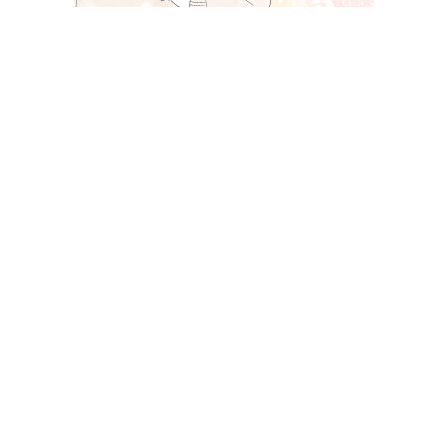
恋オオカミ|あおぞらカップルはその後付き合っ
たの？
【恋とオオカミには騙されない】で成立したカップル、
あお
い
ちゃんと
そら
くんの、
あおぞら
ペアのその後を調査しまし
た。