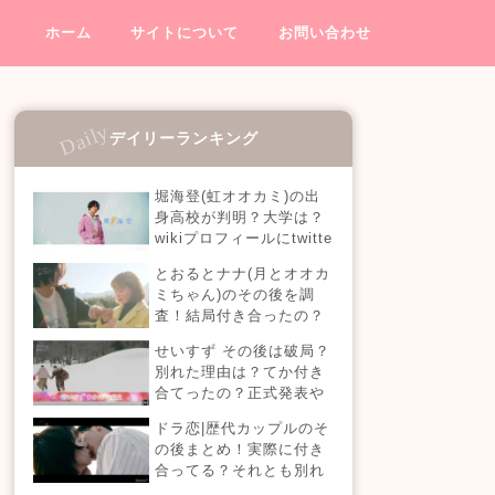
ホーム
サイトについて
お問い合わせ
デイリーランキング
堀海登(虹オオカミ)の出
身高校が判明？大学は？
wikiプロフィールにtwitte
rやインスタも！【虹とオ
とおるとナナ(月とオオカ
オカミには騙されない】
ミちゃん)のその後を調
査！結局付き合ったの？
今現在の活動も！
せいすず その後は破局？
別れた理由は？てか付き
合てったの？正式発表や
今現在を調査！
ドラ恋|歴代カップルのそ
の後まとめ！実際に付き
合ってる？それとも別れ
た？今現在の活動は？