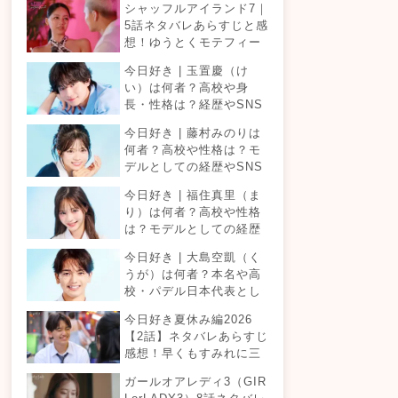
シャッフルアイランド7｜
5話ネタバレあらすじと感
想！ゆうとくモテフィー
バー！三角関係勃発でて
今日好き | 玉置慶（け
ったが暴走！？
い）は何者？高校や身
長・性格は？経歴やSNS
プロフィールまとめ！
今日好き | 藤村みのりは
何者？高校や性格は？モ
デルとしての経歴やSNS
プロフィールまとめ！
今日好き | 福住真里（ま
り）は何者？高校や性格
は？モデルとしての経歴
やSNSプロフィールまと
今日好き | 大島空凱（く
め！
うが）は何者？本名や高
校・パデル日本代表とし
ての経歴やSNSプロフィ
今日好き夏休み編2026
ールまとめ！
【2話】ネタバレあらすじ
感想！早くもすみれに三
角関係？安定したカップ
ガールオアレディ3（GIR
ルは生まれる？