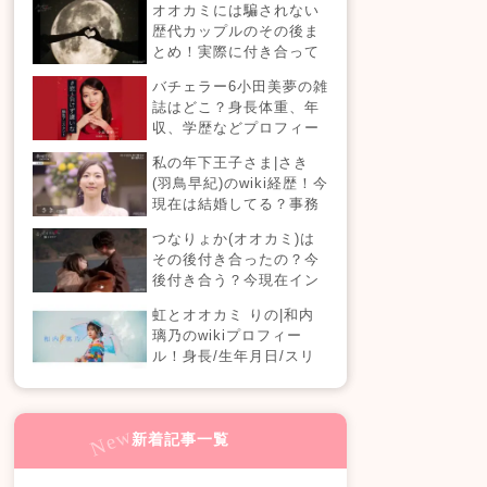
オオカミには騙されない
【恋愛ドラマな恋がした
歴代カップルのその後ま
い】
とめ！実際に付き合って
る？それとも別れた？今
バチェラー6小田美夢の雑
現在の活動は？
誌はどこ？身長体重、年
収、学歴などプロフィー
ルまとめ！
私の年下王子さま|さき
(羽鳥早紀)のwiki経歴！今
現在は結婚してる？事務
所はどこ？(100人の王子
つなりょか(オオカミ)は
編)
その後付き合ったの？今
後付き合う？今現在イン
スタライブでラブラブ？
虹とオオカミ りの|和内
璃乃のwikiプロフィー
ル！身長/生年月日/スリ
ーサイズも！
新着記事一覧