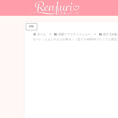
PR
ホーム
恋愛リアリティーショー
恋する♥週
タバレ！えまとやまげが再会！（恋ステABEMAプレミアム限定