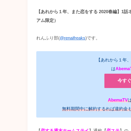
【あれから１年、また恋をする 2020春編】1
アム限定）
れんふり部(
@renaifreaks
)です。
【あれから１年、ま
は
Abema
今す
AbemaTV
無料期間中に解約するれば違約金
【
恋する週末ホームステイ
】通称【
恋ステ
】の