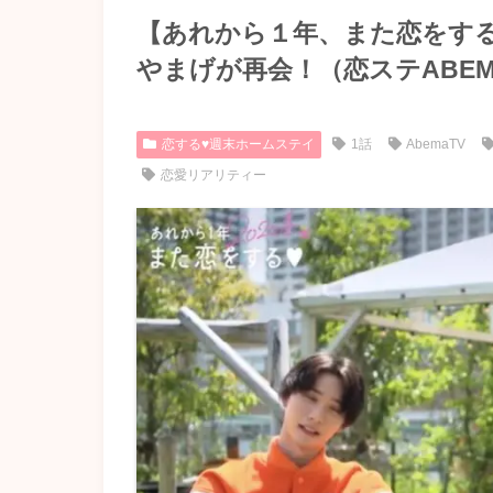
【あれから１年、また恋をする 
やまげが再会！（恋ステABE
恋する♥週末ホームステイ
1話
AbemaTV
恋愛リアリティー