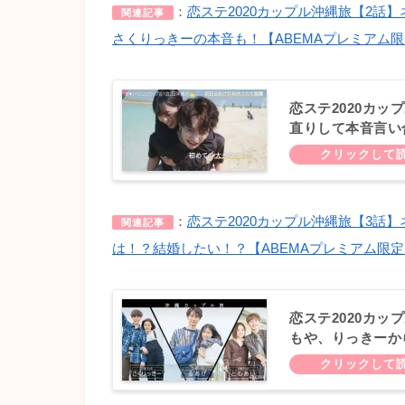
：
恋ステ2020カップル沖縄旅【2
関連記事
さくりっきーの本音も！【ABEMAプレミアム
恋ステ2020カッ
直りして本音言い
音も！【ABEM
：
恋ステ2020カップル沖縄旅【3
関連記事
は！？結婚したい！？【ABEMAプレミアム限定
恋ステ2020カッ
もや、りっきーか
い！？【ABEM