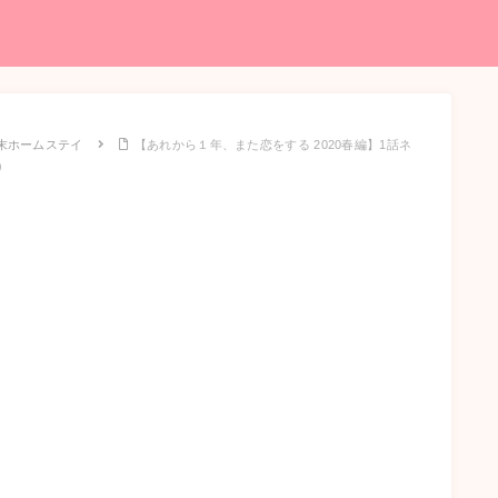
末ホームステイ
【あれから１年、また恋をする 2020春編】1話ネ
）