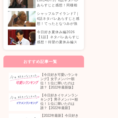
LorLADY3）8話ネタバレ
あらすじと感想！同棲相
手が変わる？オダミユに
シャッフルアイランド7｜
気持ちの変化は…？
4話ネタバレあらすじと感
想！てったとなつみが強
制帰国？まさかの急接近
今日好き夏休み編2026
カップル誕生！？
【1話】ネタバレあらすじ
感想！待望の夏休み編ス
タート！継続メンバーは
誰が参加する？
おすすめ記事一覧
【今日好き可愛いランキ
ング】女子メンバー順
位！１位に輝いたのは
誰？【2022年最新版】
【今日好きイケメンラン
キング】男子メンバー順
位！１位に輝いたのは
誰？【2022年最新】
【2022年最新】今日好き