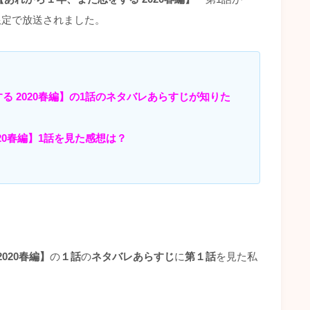
ミアム限定で放送されました。
 2020春編】の1話の
ネタバレあらすじが知りた
20春編】1話を見た感想は？
020春編】
の
１話
の
ネタバレあらすじ
に
第１話
を見た私