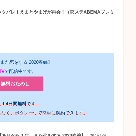
話ネタバレ！えまとやまげが再会！（恋ステABEMAプレミ
た恋をする 2020春編】
TV
で配信中です。
ぐ無料おためし
は
１4日間無料
です。
もなく、ボタン一つで簡単に解約できます。
【あれから１年、また恋をする 2020春編】
第1話が