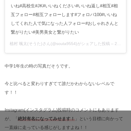
いね#高校生#JK#いいねください#いいね返し#相互#相
互フォロー#相互フォローします#フォロバ100#いいね
してくれた人で気になった人フォロー#おしゃれさんと
繋がりたい#美男美女と繋がりたい
植村 颯太(そうた)さん(@souta9554)がシェアした投稿 –
2019年 5月月27日午前3時09分PDT
中学1年生の時の写真だそうです。
今と比べると変わりすぎてて誰だかわからないレベルで
す！！
Instagram(インスタグラム)投稿時のコメントにもあります
が、「
絶対有名になってみせます！
」という目標に向かって
一直線に走っている感じがしますよね！！