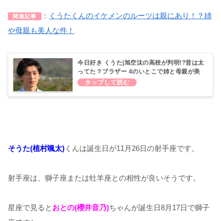
：
くうたくんのイケメンのルーツは親にあり！？姉
関連記事
や母親も美人な件！
今日好き くうた|旭空汰の高校が判明!?昔は太
ってた？ブラザー 4のいとこで姉と母親が美
人！
そうた(植村颯太)
くんは誕生日が11月26日の射手座です。
射手座は、獅子座または牡羊座との相性が良いそうです。
星座で見ると
おとの(櫻井音乃)
ちゃんが誕生日8月17日で獅子