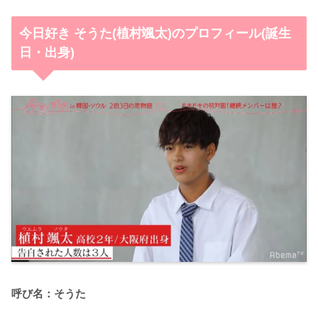
今日好き そうた(植村颯太)のプロフィール(誕生
日・出身)
呼び名：そうた