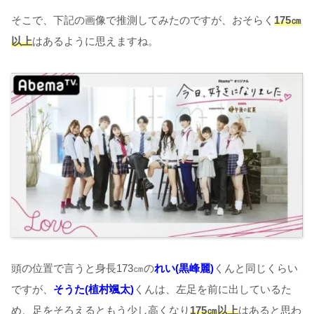
そこで、下記の画像で推測してみたのですが、おそらく
175㎝
以上
はあるように思えますね。
頭の位置で言うと身長173㎝の
れい(黒峰麗)
くんと同じくらい
ですが、
そうた(植村颯太)
くんは、左足を前に出しているた
め、足をそろえるともう少し高くなり
175㎝以上
はあると思わ