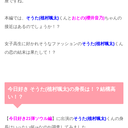
座ですね。
本編では、
そうた(植村颯太)
くんと
おとの(櫻井音乃)
ちゃんの
接近はあるのでしょうか！？
女子高生に好かれそうなファッションの
そうた(植村颯太)
くん
の恋の結末は果たして！？
今日好き そうた(植村颯太)の身長は！？結構高
い！？
【
今日好き21弾ソウル編
】に出演の
そうた(植村颯太)
くんの身
長はいったい何㎝なのか調査してみました。