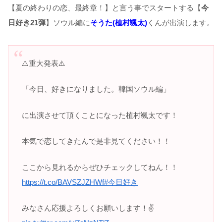
【夏の終わりの恋、最終章！】と言う事でスタートする【
今
日好き21弾
】ソウル編に
そうた(植村颯太)
くんが出演します。
⚠️重大発表⚠️
「今日、好きになりました。韓国ソウル編」
に出演させて頂くことになった植村颯太です！
本気で恋してきたんで是非見てください！！
ここから見れるからぜひチェックしてねん！！
https://t.co/BAVSZJZHWf
#今日好き
みなさん応援よろしくお願いします！✌️