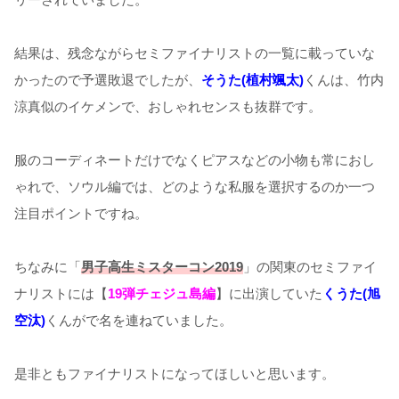
結果は、残念ながらセミファイナリストの一覧に載っていな
かったので予選敗退でしたが、
そうた(植村颯太)
くんは、竹内
涼真似のイケメンで、おしゃれセンスも抜群です。
服のコーディネートだけでなくピアスなどの小物も常におし
ゃれで、ソウル編では、どのような私服を選択するのか一つ
注目ポイントですね。
ちなみに「
男子高生ミスターコン2019
」の関東のセミファイ
ナリストには【
19弾チェジュ島編
】に出演していた
くうた(旭
空汰)
くんがで名を連ねていました。
是非ともファイナリストになってほしいと思います。