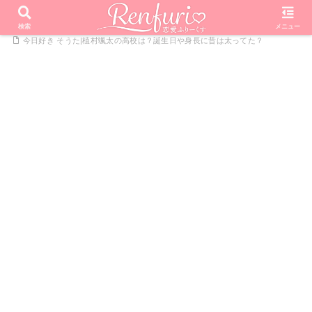
PR
ホーム
恋愛リアリティーショー
今日好きになりました
検索
メニュー
今日好き そうた|植村颯太の高校は？誕生日や身長に昔は太ってた？