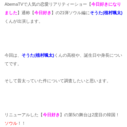
AbemaTVで人気の恋愛リアリティーショー【
今日好きになり
ました
】通称【
今日好き
】の21弾ソウル編に
そうた(植村颯太)
くんが出演します。
今回は、
そうた(植村颯太)
くんの高校や、誕生日や身長につい
てです。
そして昔太っていた件について調査したいと思います。
リニューアルした【
今日好き
】の第5の舞台は2度目の韓国！
ソウル
！！