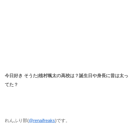
今日好き そうた|植村颯太の高校は？誕生日や身長に昔は太っ
てた？
れんふり部(
@renaifreaks
)です。