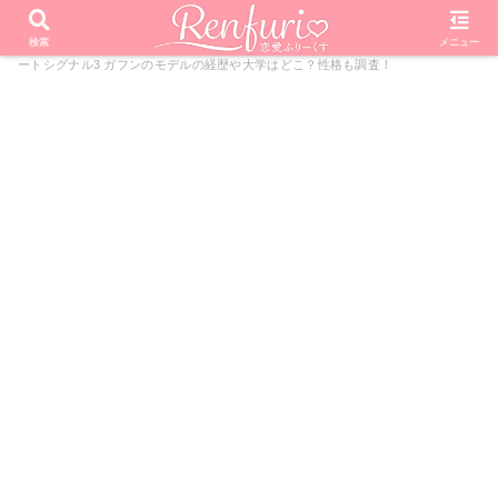
PR
ホーム
恋愛リアリティーショー
HEART SIGNAL
ハ
検索
メニュー
ートシグナル3 ガフンのモデルの経歴や大学はどこ？性格も調査！