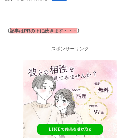
《
記事はPRの下に続きます・・・
》
スポンサーリンク