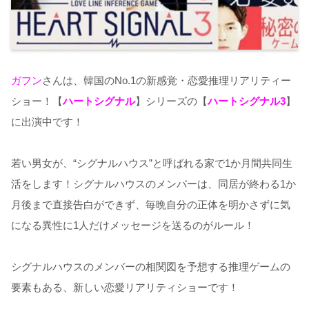
ガフン
さんは、韓国の
No.1
の新感覚・恋愛推理リアリティー
ショー！【
ハートシグナル
】シリーズの【
ハートシグナル3
】
に出演中です！
若い男女が、
“
シグナルハウス
”
と呼ばれる家で
1
か月間共同生
活をします！シグナルハウスのメンバーは、同居が終わる
1
か
月後まで直接告白ができず、毎晩自分の正体を明かさずに気
になる異性に
1
人だけメッセージを送るのがルール！
シグナルハウスのメンバーの相関図を予想する推理ゲームの
要素もある、新しい恋愛リアリティショーです！