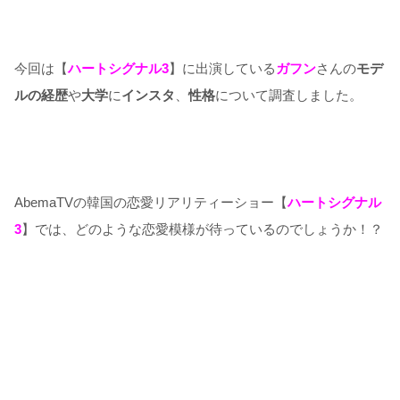
今回は【
ハートシグナル3
】に出演している
ガフン
さんの
モデ
ルの経歴
や
大学
に
インスタ
、
性格
について調査しました。
AbemaTVの韓国の恋愛リアリティーショー【
ハートシグナル
3
】では、どのような恋愛模様が待っているのでしょうか！？