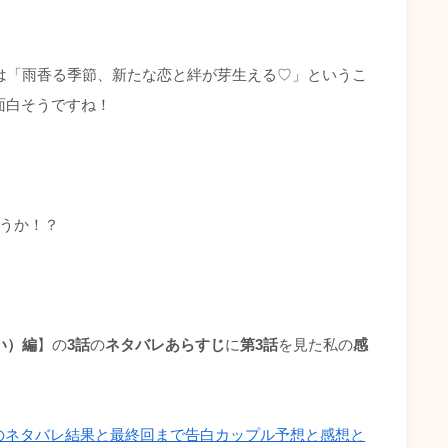
は「雨香る季節、新たな恋と絆が芽生える♡」というこ
面白そうですね！
ょうか！？
い）編
】の
3話
の
ネタバレあらすじ
に
第3話
を見た私の
感
弾)のネタバレ結果と最終回まで告白カップル予想と感想と