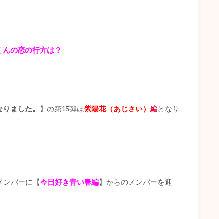
くんの恋の行方は？
なりました。
】の第15弾は
紫陽花（
あじさい）
編
となり
メンバーに【
今日好き青い春編
】からのメンバーを迎