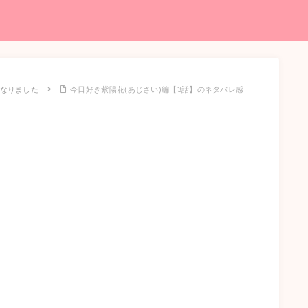
なりました
今日好き紫陽花(あじさい)編【3話】のネタバレ感