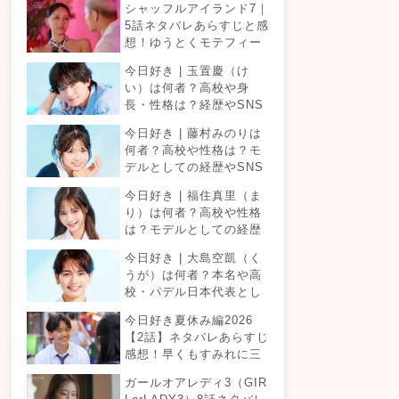
シャッフルアイランド7｜
5話ネタバレあらすじと感
想！ゆうとくモテフィー
バー！三角関係勃発でて
今日好き | 玉置慶（け
ったが暴走！？
い）は何者？高校や身
長・性格は？経歴やSNS
プロフィールまとめ！
今日好き | 藤村みのりは
何者？高校や性格は？モ
デルとしての経歴やSNS
プロフィールまとめ！
今日好き | 福住真里（ま
り）は何者？高校や性格
は？モデルとしての経歴
やSNSプロフィールまと
今日好き | 大島空凱（く
め！
うが）は何者？本名や高
校・パデル日本代表とし
ての経歴やSNSプロフィ
今日好き夏休み編2026
ールまとめ！
【2話】ネタバレあらすじ
感想！早くもすみれに三
角関係？安定したカップ
ガールオアレディ3（GIR
ルは生まれる？