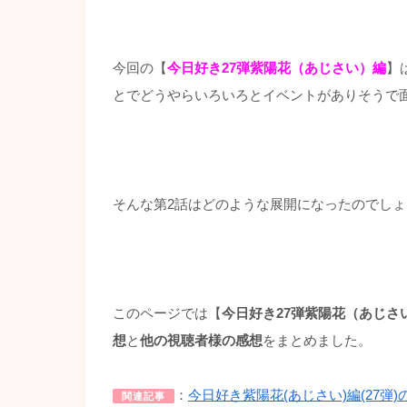
今回の【
今日好き27弾紫陽花（あじさい）編
】
とでどうやらいろいろとイベントがありそうで
そんな第2話はどのような展開になったのでし
このページでは【
今日好き27弾紫陽花（あじさ
想
と
他の視聴者様の感想
をまとめました。
：
今日好き紫陽花(あじさい)編(27
関連記事