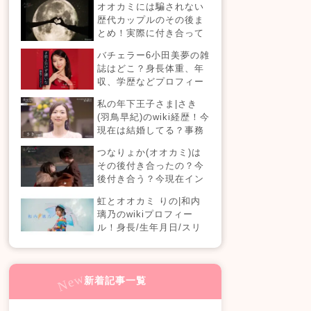
オオカミには騙されない
【恋愛ドラマな恋がした
歴代カップルのその後ま
い】
とめ！実際に付き合って
る？それとも別れた？今
バチェラー6小田美夢の雑
現在の活動は？
誌はどこ？身長体重、年
収、学歴などプロフィー
ルまとめ！
私の年下王子さま|さき
(羽鳥早紀)のwiki経歴！今
現在は結婚してる？事務
所はどこ？(100人の王子
つなりょか(オオカミ)は
編)
その後付き合ったの？今
後付き合う？今現在イン
スタライブでラブラブ？
虹とオオカミ りの|和内
璃乃のwikiプロフィー
ル！身長/生年月日/スリ
ーサイズも！
新着記事一覧