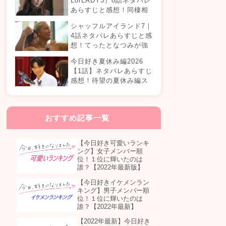
LorLADY3）8話ネタバレ
あらすじと感想！同棲相
手が変わる？オダミユに
シャッフルアイランド7｜
気持ちの変化は…？
4話ネタバレあらすじと感
想！てったとなつみが強
制帰国？まさかの急接近
今日好き夏休み編2026
カップル誕生！？
【1話】ネタバレあらすじ
感想！待望の夏休み編ス
タート！継続メンバーは
誰が参加する？
おすすめ記事一覧
【今日好き可愛いランキ
ング】女子メンバー順
位！１位に輝いたのは
誰？【2022年最新版】
【今日好きイケメンラン
キング】男子メンバー順
位！１位に輝いたのは
誰？【2022年最新】
【2022年最新】今日好き