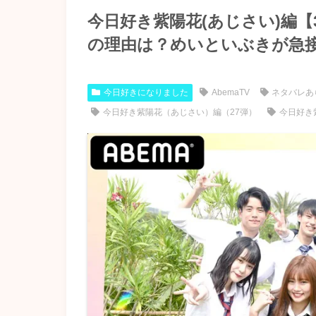
今日好き紫陽花(あじさい)編
の理由は？めいといぶきが急
今日好きになりました
AbemaTV
ネタバレあ
今日好き紫陽花（あじさい）編（27弾）
今日好き