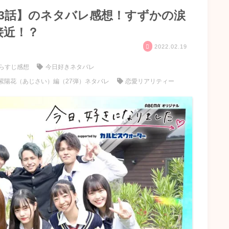
【3話】のネタバレ感想！すずかの涙
接近！？
2022.02.19
らすじ感想
今日好きネタバレ
紫陽花（あじさい）編（27弾）ネタバレ
恋愛リアリティー