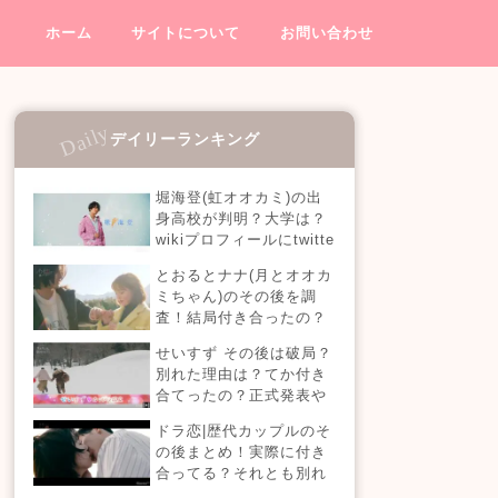
ホーム
サイトについて
お問い合わせ
デイリーランキング
堀海登(虹オオカミ)の出
身高校が判明？大学は？
wikiプロフィールにtwitte
rやインスタも！【虹とオ
とおるとナナ(月とオオカ
オカミには騙されない】
ミちゃん)のその後を調
査！結局付き合ったの？
今現在の活動も！
せいすず その後は破局？
別れた理由は？てか付き
合てったの？正式発表や
今現在を調査！
ドラ恋|歴代カップルのそ
の後まとめ！実際に付き
合ってる？それとも別れ
た？今現在の活動は？