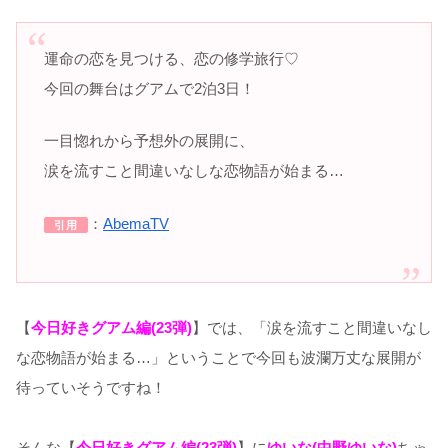
運命の恋を見つける、恋の修学旅行♡
今回の舞台はグアムで2泊3日！
一目惚れから予想外の展開に、
涙を流すこと間違いなしな恋物語が始まる…
：
AbemaTV
引用
【
今日好きグアム編(23弾)
】では、「涙を流すこと間違いなし
な恋物語が始まる…」ということで今回も波瀾万丈な展開が
待っていそうですね！
そんな【
今日好きグアム編(23弾)
】に
ゆいな(中野ゆいな)
ちゃ