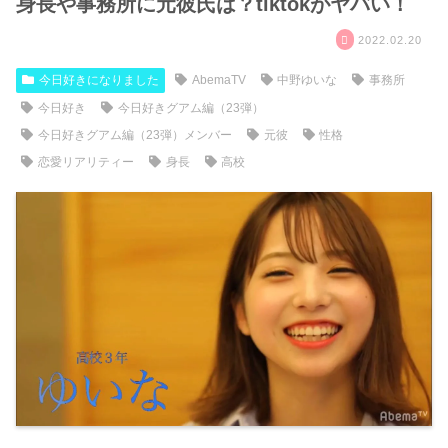
身長や事務所に元彼氏は？tiktokがヤバい！
2022.02.20
今日好きになりました
AbemaTV
中野ゆいな
事務所
今日好き
今日好きグアム編（23弾）
今日好きグアム編（23弾）メンバー
元彼
性格
恋愛リアリティー
身長
高校