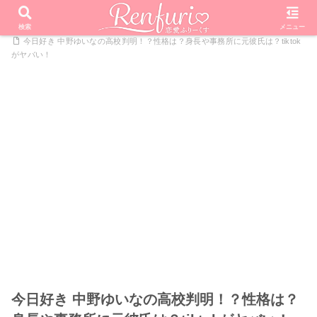
PR
ホーム
恋愛リアリティーショー
今日好きになりました
検索
メニュー
今日好き 中野ゆいなの高校判明！？性格は？身長や事務所に元彼氏は？tiktok
がヤバい！
今日好き 中野ゆいなの高校判明！？性格は？