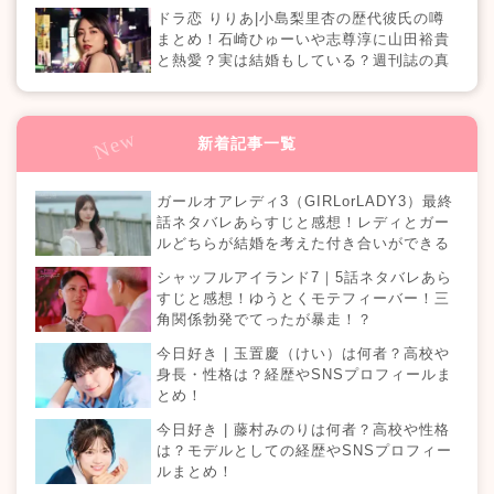
ドラ恋 りりあ|小島梨里杏の歴代彼氏の噂
まとめ！石崎ひゅーいや志尊淳に山田裕貴
と熱愛？実は結婚もしている？週刊誌の真
相は？『恋愛ドラマな恋がしたい in NEW
YORK』
新着記事一覧
ガールオアレディ3（GIRLorLADY3）最終
話ネタバレあらすじと感想！レディとガー
ルどちらが結婚を考えた付き合いができる
のか？カップルは何組誕生する？
シャッフルアイランド7｜5話ネタバレあら
すじと感想！ゆうとくモテフィーバー！三
角関係勃発でてったが暴走！？
今日好き | 玉置慶（けい）は何者？高校や
身長・性格は？経歴やSNSプロフィールま
とめ！
今日好き | 藤村みのりは何者？高校や性格
は？モデルとしての経歴やSNSプロフィー
ルまとめ！