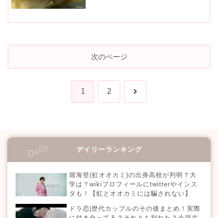
次のページ
次
1
2
へ
デイリーランキング
堀海登(虹オオカミ)の出身高校が判明？大
学は？wikiプロフィールにtwitterやインス
タも！【虹とオオカミには騙されない】
ドラ恋|歴代カップルのその後まとめ！実際
に付き合ってる？それとも別れた？今現在