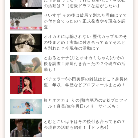
の活動は？【恋愛ドラマな恋がしたい】
せいすず その後は破局？別れた理由は？て
か付き合てったの？正式発表や今現在を調
査！
オオカミには騙されない 歴代カップルのそ
の後まとめ！実際に付き合ってる？それと
も別れた？今現在の活動は？
とおるとナナ(月とオオカミちゃん)のその
後を調査！結局付き合ったの？今現在の活
動も！
バチェラー6小田美夢の雑誌はどこ？身長体
重、年収、学歴などプロフィールまとめ！
虹とオオカミ りの|和内璃乃のwikiプロフィ
ール！身長/生年月日/スリーサイズも！
とむとこいはるはその後付き合ってるの？
今現在の活動も紹介！【ドラ恋4】