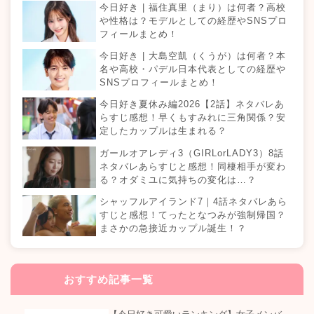
今日好き | 福住真里（まり）は何者？高校
や性格は？モデルとしての経歴やSNSプロ
フィールまとめ！
今日好き | 大島空凱（くうが）は何者？本
名や高校・パデル日本代表としての経歴や
SNSプロフィールまとめ！
今日好き夏休み編2026【2話】ネタバレあ
らすじ感想！早くもすみれに三角関係？安
定したカップルは生まれる？
ガールオアレディ3（GIRLorLADY3）8話
ネタバレあらすじと感想！同棲相手が変わ
る？オダミユに気持ちの変化は…？
シャッフルアイランド7｜4話ネタバレあら
すじと感想！てったとなつみが強制帰国？
まさかの急接近カップル誕生！？
おすすめ記事一覧