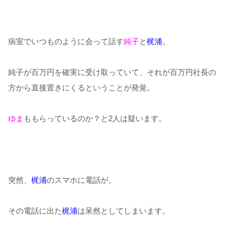
病室でいつものように会って話す
純子
と
梶浦
。
純子が百万円を確実に受け取っていて、それが百万円社長の
方から直接置きにくるということが発覚。
ゆま
ももらっているのか？と
2
人は疑います。
突然、
梶浦
のスマホに電話が。
その電話に出た
梶浦
は呆然としてしまいます。