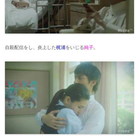
自殺配信をし、炎上した
梶浦
をいじる
純子
。