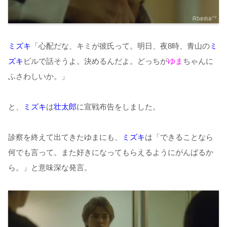
ミズキ
「心配だな、キミが彼氏って。明日、夜8時、青山の
ミ
ズキ
ビルで話そうよ。決めるんだよ。どっちが
ゆま
ちゃんに
ふさわしいか。」
と、
ミズキ
は
壮太郎
に宣戦布告をしました。
診察を終えて出てきたゆまにも、
ミズキ
は「できることなら
何でも言って。また好きになってもらえるようにがんばるか
ら。」と意味深な発言。