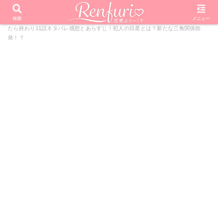
PR
ホーム
ドラマ
フォローされたら終わり
フォローされ
検索
メニュー
たら終わり11話ネタバレ感想とあらすじ！犯人の目星とは？新たな三角関係勃
発！？