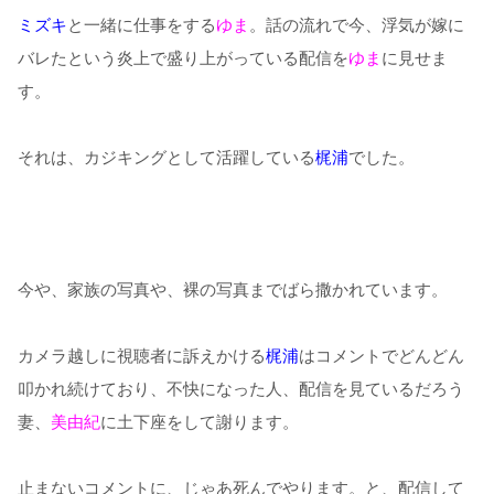
ミズキ
と一緒に仕事をする
ゆま
。話の流れで今、浮気が嫁に
バレたという炎上で盛り上がっている配信を
ゆま
に見せま
す。
それは、カジキングとして活躍している
梶浦
でした。
今や、家族の写真や、裸の写真までばら撒かれています。
カメラ越しに視聴者に訴えかける
梶浦
はコメントでどんどん
叩かれ続けており、不快になった人、配信を見ているだろう
妻、
美由紀
に土下座をして謝ります。
止まないコメントに、じゃあ死んでやります。と、配信して