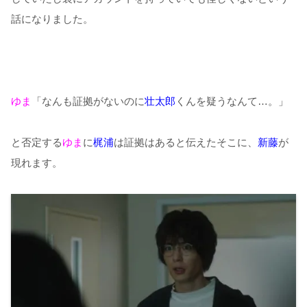
話になりました。
ゆま
「なんも証拠がないのに
壮太郎
くんを疑うなんて…。」
と否定する
ゆま
に
梶浦
は証拠はあると伝えたそこに、
新藤
が
現れます。