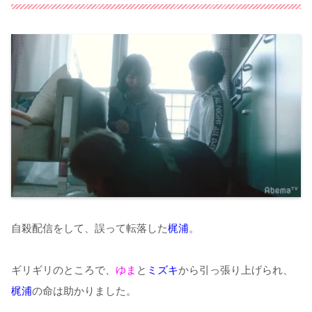
自殺配信をして、誤って転落した
梶浦
。
ギリギリのところで、
ゆま
と
ミズキ
から引っ張り上げられ、
梶浦
の命は助かりました。