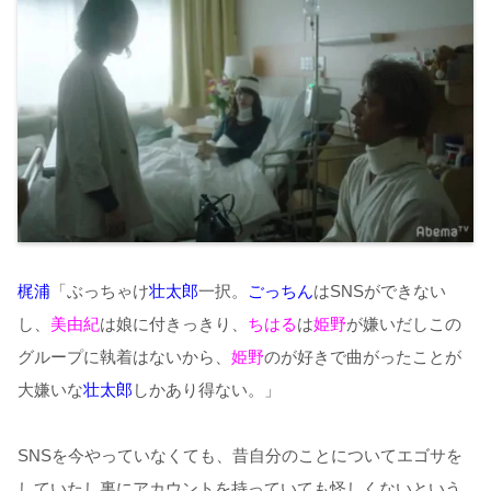
梶浦
「ぶっちゃけ
壮太郎
一択。
ごっちん
はSNSができない
し、
美由紀
は娘に付きっきり、
ちはる
は
姫野
が嫌いだしこの
グループに執着はないから、
姫野
のが好きで曲がったことが
大嫌いな
壮太郎
しかあり得ない。」
SNSを今やっていなくても、昔自分のことについてエゴサを
していたし裏にアカウントを持っていても怪しくないという