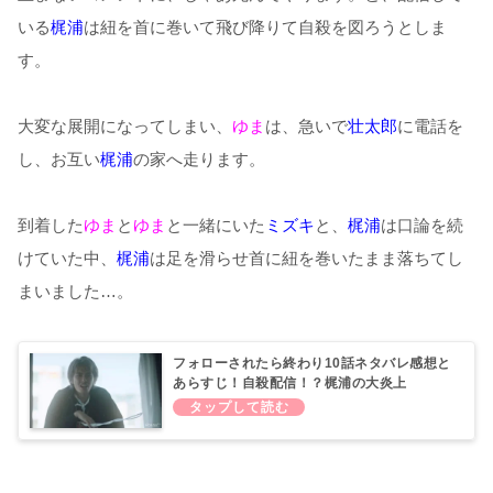
いる
梶浦
は紐を首に巻いて飛び降りて自殺を図ろうとしま
す。
大変な展開になってしまい、
ゆま
は、急いで
壮太郎
に電話を
し、お互い
梶浦
の家へ走ります。
到着した
ゆま
と
ゆま
と一緒にいた
ミズキ
と、
梶浦
は口論を続
けていた中、
梶浦
は足を滑らせ首に紐を巻いたまま落ちてし
まいました
…
。
フォローされたら終わり10話ネタバレ感想と
あらすじ！自殺配信！？梶浦の大炎上