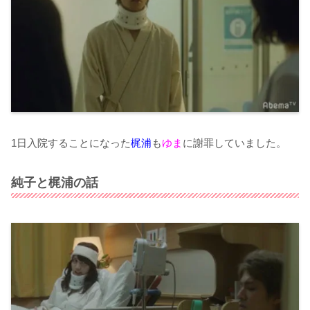
1日入院することになった
梶浦
も
ゆま
に謝罪していました。
純子と梶浦の話