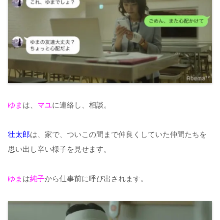
ゆま
は、
マユ
に連絡し、相談。
壮太郎
は、家で、ついこの間まで仲良くしていた仲間たちを
思い出し辛い様子を見せます。
ゆま
は
純子
から仕事前に呼び出されます。