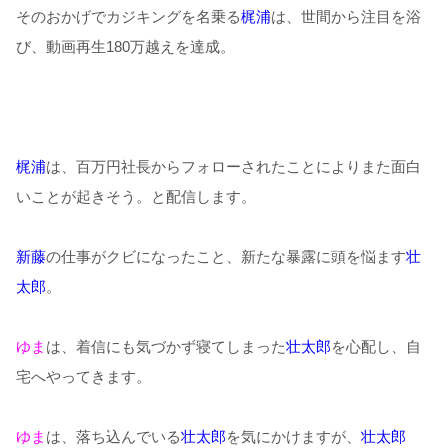
そのおかげでカジキングを名乗る
梶浦
は、世間から注目を浴
び、動画再生
180
万越えを達成。
梶浦
は、百万円社長からフォローされたことによりまた面白
いことが起きそう。と配信します。
新藤
の仕事がクビになったこと、新たな暴露に頭を悩ます
壮
太郎
。
ゆま
は、着信にも気づかず寝てしまった
壮太郎
を心配し、自
宅へやってきます。
ゆま
は、落ち込んでいる
壮太郎
を気にかけますが、
壮太郎