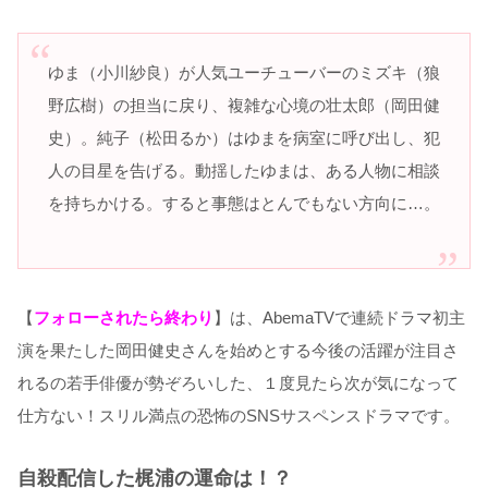
ゆま（小川紗良）が人気ユーチューバーのミズキ（狼
野広樹）の担当に戻り、複雑な心境の壮太郎（岡田健
史）。純子（松田るか）はゆまを病室に呼び出し、犯
人の目星を告げる。動揺したゆまは、ある人物に相談
を持ちかける。すると事態はとんでもない方向に…。
【
フォローされたら終わり
】は、AbemaTVで連続ドラマ初主
演を果たした岡田健史さんを始めとする今後の活躍が注目さ
れるの若手俳優が勢ぞろいした、１度見たら次が気になって
仕方ない！スリル満点の恐怖のSNSサスペンスドラマです。
自殺配信した梶浦の運命は！？