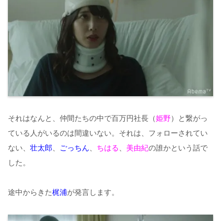
それはなんと、仲間たちの中で百万円社長（
姫野
）と繋がっ
ている人がいるのは間違いない。それは、フォローされてい
ない、
壮太郎
、
ごっちん
、
ちはる
、
美由紀
の誰かという話で
した。
途中からきた
梶浦
が発言します。