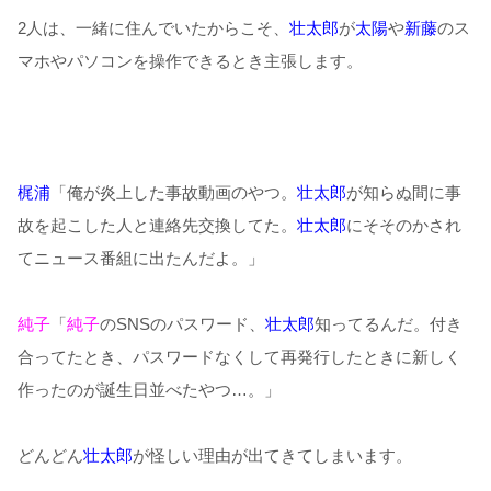
2人は、一緒に住んでいたからこそ、
壮太郎
が
太陽
や
新藤
のス
マホやパソコンを操作できるとき主張します。
梶浦
「俺が炎上した事故動画のやつ。
壮太郎
が知らぬ間に事
故を起こした人と連絡先交換してた。
壮太郎
にそそのかされ
てニュース番組に出たんだよ。」
純子
「
純子
のSNSのパスワード、
壮太郎
知ってるんだ。付き
合ってたとき、パスワードなくして再発行したときに新しく
作ったのが誕生日並べたやつ…。」
どんどん
壮太郎
が怪しい理由が出てきてしまいます。