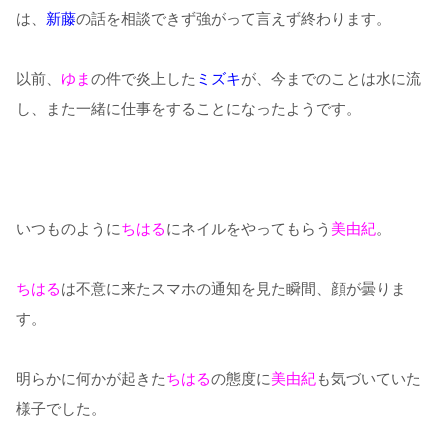
は、
新藤
の話を相談できず強がって言えず終わります。
以前、
ゆま
の件で炎上した
ミズキ
が、今までのことは水に流
し、また一緒に仕事をすることになったようです。
いつものように
ちはる
にネイルをやってもらう
美由紀
。
ちはる
は不意に来たスマホの通知を見た瞬間、顔が曇りま
す。
明らかに何かが起きた
ちはる
の態度に
美由紀
も気づいていた
様子でした。