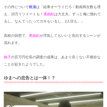
その件について
梶浦
は「結果オーライだろ！動画再生数も増
え、10万リツイートも！
美由紀
は大丈夫。ずっと俺に惚れて
るし、なんてったってガキもいるし、2人目も。」
高校の回想で、
美由紀
が浮気してもいいと告白するシーンが
流れます。
純子
の百万円社長の調査の成果は、あまり良くない不都合な
ことが起きたようでした。
ゆまへの忠告とは一体！？