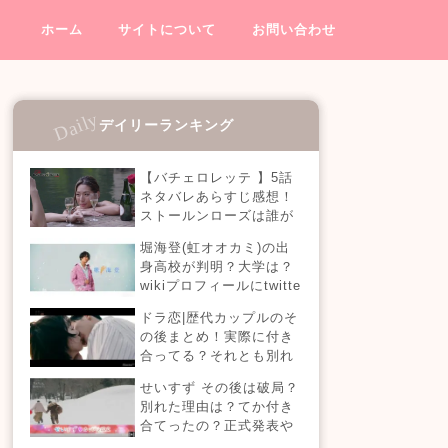
ホーム
サイトについて
お問い合わせ
デイリーランキング
【バチェロレッテ 】5話
ネタバレあらすじ感想！
ストールンローズは誰が
渡す？
堀海登(虹オオカミ)の出
身高校が判明？大学は？
wikiプロフィールにtwitte
rやインスタも！【虹とオ
ドラ恋|歴代カップルのそ
オカミには騙されない】
の後まとめ！実際に付き
合ってる？それとも別れ
た？今現在の活動は？
せいすず その後は破局？
【恋愛ドラマな恋がした
別れた理由は？てか付き
い】
合てったの？正式発表や
今現在を調査！