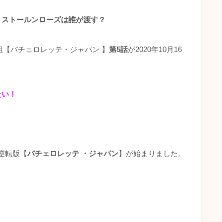
！ストールンローズは誰が渡す？
【バチェロレッテ・ジャパン 】
第5
話
が2020年10月16
たい！
逆転版【
バチェロレッテ
・ジャパン
】が始まりました。