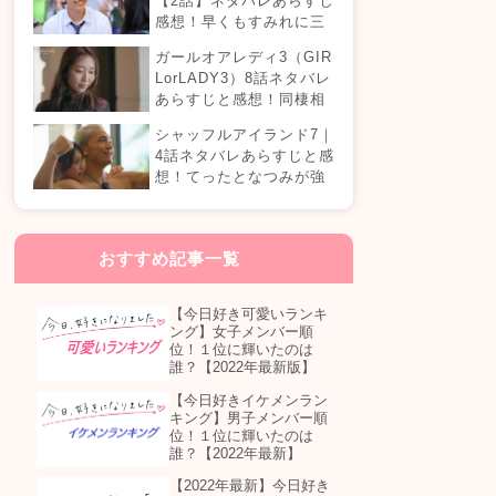
【2話】ネタバレあらすじ
感想！早くもすみれに三
角関係？安定したカップ
ガールオアレディ3（GIR
ルは生まれる？
LorLADY3）8話ネタバレ
あらすじと感想！同棲相
手が変わる？オダミユに
シャッフルアイランド7｜
気持ちの変化は…？
4話ネタバレあらすじと感
想！てったとなつみが強
制帰国？まさかの急接近
カップル誕生！？
おすすめ記事一覧
【今日好き可愛いランキ
ング】女子メンバー順
位！１位に輝いたのは
誰？【2022年最新版】
【今日好きイケメンラン
キング】男子メンバー順
位！１位に輝いたのは
誰？【2022年最新】
【2022年最新】今日好き