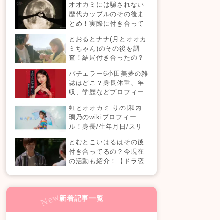
オオカミには騙されない
歴代カップルのその後ま
とめ！実際に付き合って
る？それとも別れた？今
とおるとナナ(月とオオカ
現在の活動は？
ミちゃん)のその後を調
査！結局付き合ったの？
今現在の活動も！
バチェラー6小田美夢の雑
誌はどこ？身長体重、年
収、学歴などプロフィー
ルまとめ！
虹とオオカミ りの|和内
璃乃のwikiプロフィー
ル！身長/生年月日/スリ
ーサイズも！
とむとこいはるはその後
付き合ってるの？今現在
の活動も紹介！【ドラ恋
4】
新着記事一覧