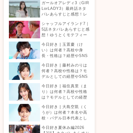
ガールオアレディ3（GIR
LorLADY3）最終話ネタ
バレあらすじと感想！レ
ディとガールどちらが結
シャッフルアイランド7｜
婚を考えた付き合いがで
5話ネタバレあらすじと感
きるのか？カップルは何
想！ゆうとくモテフィー
組誕生する？
バー！三角関係勃発でて
今日好き | 玉置慶（け
ったが暴走！？
い）は何者？高校や身
長・性格は？経歴やSNS
プロフィールまとめ！
今日好き | 藤村みのりは
何者？高校や性格は？モ
デルとしての経歴やSNS
プロフィールまとめ！
今日好き | 福住真里（ま
り）は何者？高校や性格
は？モデルとしての経歴
やSNSプロフィールまと
今日好き | 大島空凱（く
め！
うが）は何者？本名や高
校・パデル日本代表とし
ての経歴やSNSプロフィ
今日好き夏休み編2026
ールまとめ！