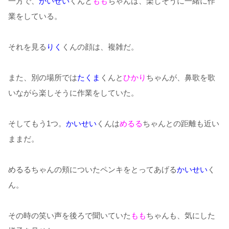
一方で、
かいせい
くんと
もも
ちゃんは、楽しそうに一緒に作
業をしている。
それを見る
りく
くんの顔は、複雑だ。
また、別の場所では
たくま
くんと
ひかり
ちゃんが、鼻歌を歌
いながら楽しそうに作業をしていた。
そしてもう1つ。
かいせい
くんは
めるる
ちゃんとの距離も近い
ままだ。
めるるちゃんの頬についたペンキをとってあげる
かいせい
く
ん。
その時の笑い声を後ろで聞いていた
もも
ちゃんも、気にした