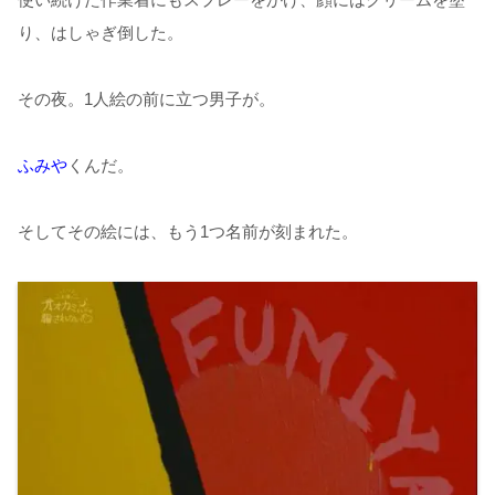
り、はしゃぎ倒した。
その夜。1人絵の前に立つ男子が。
ふみや
くんだ。
そしてその絵には、もう1つ名前が刻まれた。