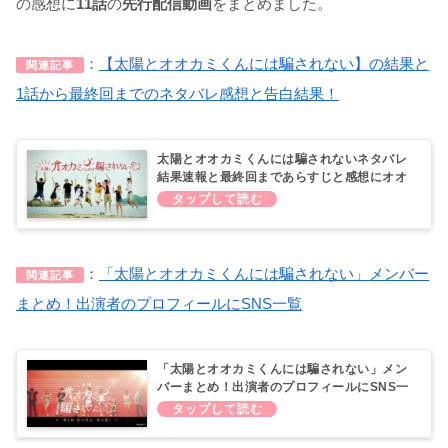
の感想に
11話
の
先行配信動画
をまとめました。
：
【太陽とオオカミくんには騙されない】の結果と
関連記事
1話から最終回までのネタバレ感想と告白結果！
太陽とオオカミくんには騙されないネタバレ
結果速報と最終回まであらすじと感想にオオ
カミくんとカップル予想に考察！
：
「太陽とオオカミくんには騙されない」メンバー
関連記事
まとめ！出演者のプロフィールにSNS一覧
「太陽とオオカミくんには騙されない」メン
バーまとめ！出演者のプロフィールにSNS一
覧