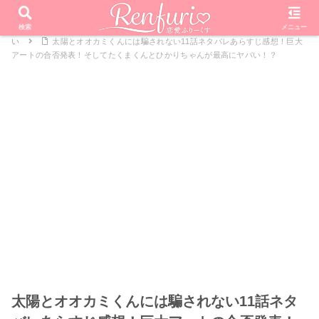
PR
ホーム
恋愛リアリティーショー
オオカミくんには騙されな
検索
メニュー
い
太陽とオオカミくんには騙されない11話ネタバレあらすじ感想！巨大
アートの合否発表！そしてたくまくんとひかりちゃんが最高にヤバい！？
太陽とオオカミくんには騙されない11話ネタ