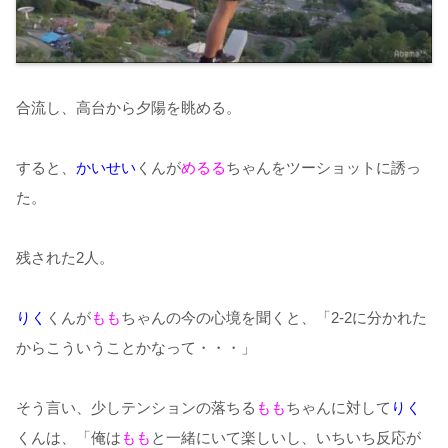
合流し、高台から夕陽を眺める。
すると、
かいせい
くんが
めるる
ちゃんをツーショットに誘っ
た。
残された2人。
りく
くんが
もも
ちゃんの今の心境を聞くと、「2-2に分かれた
からこういうことかなって・・・」
そう言い、少しテンションの落ちる
もも
ちゃんに対して
りく
くんは、「俺は
もも
と一緒にいて楽しいし、いちいち反応が