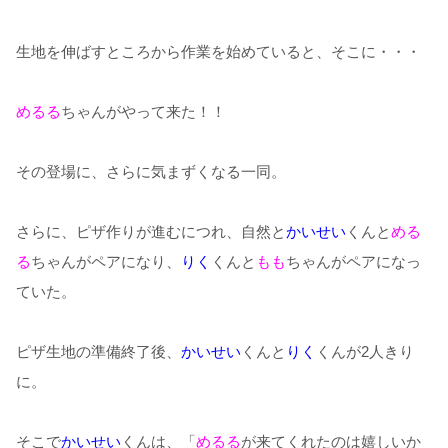
生地を伸ばすところから作業を始めていると、そこに・・・
めるる
ちゃんがやって来た！！
その登場に、さらに気まずくなる一同。
さらに、ピザ作りが進むにつれ、自然と
かいせい
くんと
める
る
ちゃんがペアになり、
りく
くんと
もも
ちゃんがペアになっ
ていた。
ピザ生地の準備終了後、
かいせい
くんと
りく
くんが2人きり
に。
そこで
かいせい
くんは、「
めるる
が来てくれたのは嬉しいか