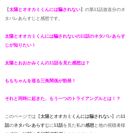
【
太陽とオオカミくんには騙されない
】の第11話放送分のネ
タバレあらすじと感想です。
太陽とオオカミくんには騙されない
の11話のネタバレあらす
じが知りたい！
太陽とおおかみくん
の11
話を見た感想は？
ももちゃんを巡る三角関係が勃発！
それと同時に起きた、もう一つのトライアングルとは！？
このページでは【
太陽とオオカミくんには騙されない
】の
11
話
の
ネタバレあらすじ
に
11話
を見た私の
感想
と他の視聴者様