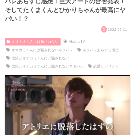
バレあらすじ感想！巨大アートの合否発表！
そしてたくまくんとひかりちゃんが最高にヤ
バい！？
2022.02.11
オオカミくんには騙されない
AbemaTV
オオカミくんには騙されないネタバレ
ネタバレあらすじ感想
太陽とオオカミくんには騙されない
太陽とオオカミくんには騙されないネタバレ
恋愛リアリティー